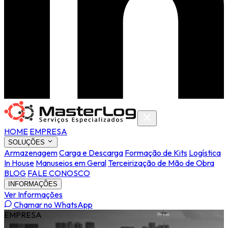
HOME
EMPRESA
SOLUÇÕES
Armazenagem
Carga e Descarga
Formação de Kits
Logística
In House
Manuseios em Geral
Terceirização de Mão de Obra
BLOG
FALE CONOSCO
INFORMAÇÕES
Ver Informações
Chamar no WhatsApp
EMPRESA