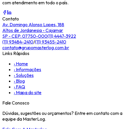
com atendimento em todo o país.
Contato
Av. Domingo Alonso Lopes, 188
Altos de Jordanesia - Cajamar
SP - CEP: 07750-000
(11) 4447-3922
(11) 93484-2410
/
(11) 93455-2410
contato@grupomasterlog.com.br
Links Rápidos
›
Home
›
Informações
›
Soluções
›
Blog
›
FAQ
›
Mapa do site
Fale Conosco
Dúvidas, sugestões ou orçamentos? Entre em contato com a
equipe da MasterLog.